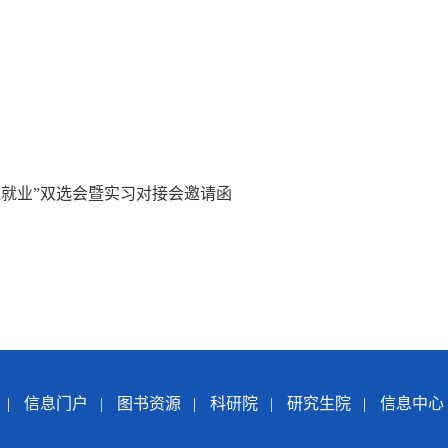
准就业”双选会暨实习对接会邀请函
|
信息门户
|
图书资源
|
科研院
|
研究生院
|
信息中心