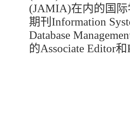
(JAMIA)在内
期刊Information Sy
Database Man
的Associate Editor