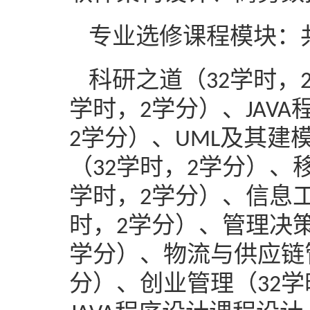
专业选修课程模块：
科研之道（
学时，
32
学时，
学分）、
2
JAVA
学分）、
及其
建
2
UML
（
学时，
学分）、
32
2
学时，
学分）、信息
2
时，
学分）、管理决
2
学分）、物流与供应链
分）、创业管理（
学
32