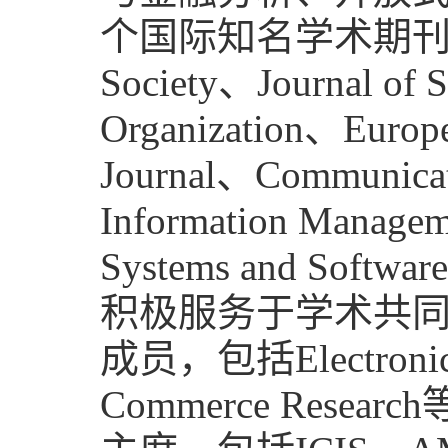
个国际知名学术期刊，包括Ac
Society、Journal of S
Organization、Europ
Journal、Communicat
Information Managem
Systems and Softw
积极服务于学术共
成员，包括Electronic Co
Commerce Re