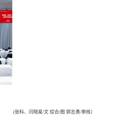
(张科、闫晓星/文 综合/图 郭志勇/审核）