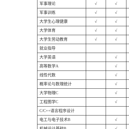
军事理论
√
√
军事训练
√
√
大学生心理健康
√
√
大学体育
√
√
大学生劳动教育
√
√
就业指导
大学英语
√
高等数学
A
√
线性代数
√
概率论与数理统计
√
大学物理
C
√
工程图学
C
√
C/C++语言程序设计
电工与电子技术
B
√
机械设计基础
B
√