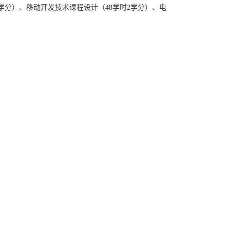
学分）
、
移动开发技术课程设计（
48
学时
2
学分）、电