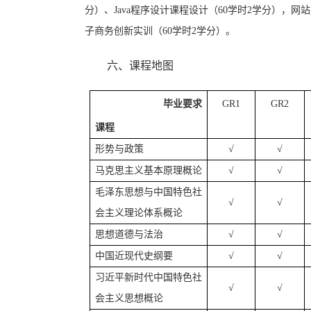
分）
、
Java
程序设计课程设计（
60
学时
2
学分），网站
子商务创新实训（
60
学时
2
学分）。
六、
课程地图
毕业要求
GR1
GR2
课程
形势与政策
√
√
马克思主义基本原理概论
√
√
毛泽东思想与中国特色社
√
√
会主义理论体系概论
思想道德与法治
√
√
中国近现代史纲要
√
√
习近平新时代中国特色社
√
√
会主义思想概论