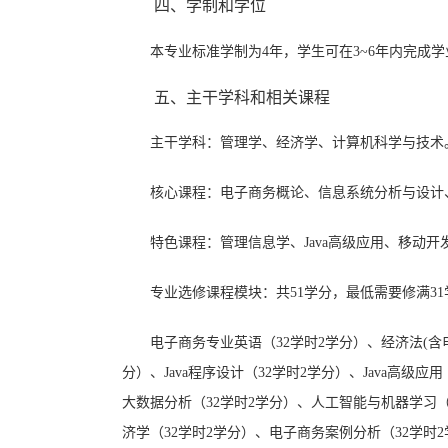
四
、
学制和
学位
本专业标准学制为
4
年，学生可在
3~6
年内完成学
五
、
主干
学科和相关课程
主干
学科：
管理学、经济学、计算机科学与技术
核心
课程：
电子商务概论、信息系统分析与设计
特色课程：
管理信息学
、
Java高级应用、移动开
专业选修课程模块：
共
51学分，最低需要修满3
电子商务专业英语（
32学时2学分）、经济法(
分）、Java程序设计（32学时2学分）、Java高
大数据分析（32学时2学分）、人工智能与机器学习（
济学（32学时2学分）
、电子商务案例分析
（
32学时