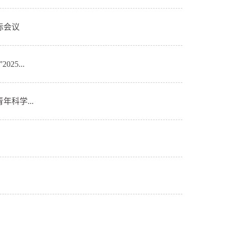
际会议
5...
科学...