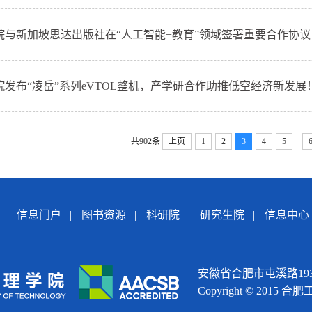
院与新加坡思达出版社在“人工智能+教育”领域签署重要合作协议
院发布“凌岳”系列eVTOL整机，产学研合作助推低空经济新发展
...
共902条
上页
1
2
3
4
5
|
信息门户
|
图书资源
|
科研院
|
研究生院
|
信息中心
安徽省合肥市屯溪路193号
Copyright © 2