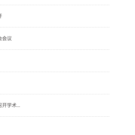
开
会会议
学术...