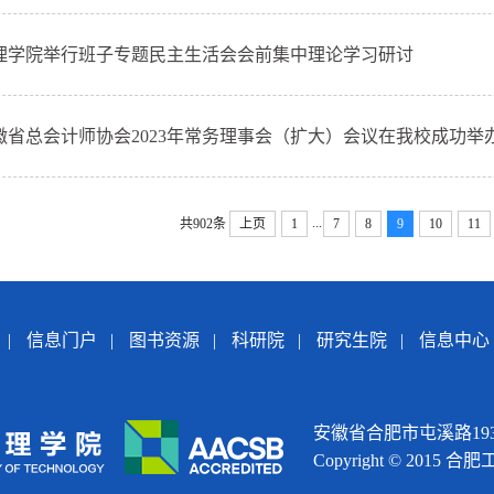
理学院举行班子专题民主生活会会前集中理论学习研讨
徽省总会计师协会2023年常务理事会（扩大）会议在我校成功举
...
共902条
上页
1
7
8
9
10
11
|
信息门户
|
图书资源
|
科研院
|
研究生院
|
信息中心
安徽省合肥市屯溪路193号
Copyright © 2