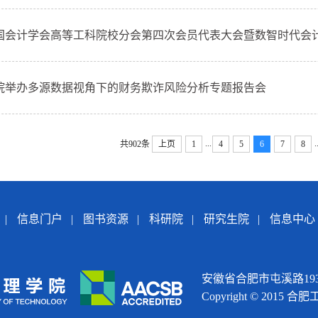
国会计学会高等工科院校分会第四次会员代表大会暨数智时代会计创
院举办多源数据视角下的财务欺诈风险分析专题报告会
...
.
共902条
上页
1
4
5
6
7
8
|
信息门户
|
图书资源
|
科研院
|
研究生院
|
信息中心
安徽省合肥市屯溪路193号
Copyright © 2